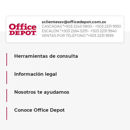
sclientessv@officedepot.com.sv
CASCADAS *+503 2243 0800 - +503 2231 9930
ESCALÓN *+503 2264 5219 - +503 2231 9940
VENTAS POR TELÉFONO *+503 2231 9939
Herramientas de consulta
Información legal
Nosotros te ayudamos
Conoce Office Depot