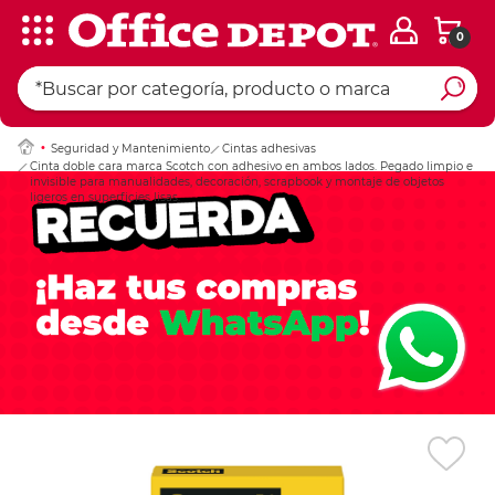
0
Ingresar Codigo Pos
Seguridad y Mantenimiento
Cintas adhesivas
Cinta doble cara marca Scotch con adhesivo en ambos lados. Pegado limpio e
invisible para manualidades, decoración, scrapbook y montaje de objetos
ligeros en superficies lisas.