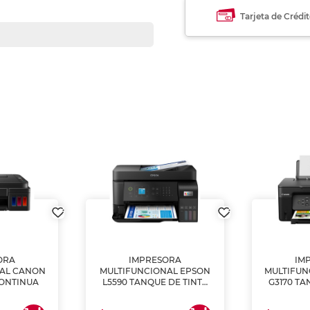
Tarjeta de Crédi
ORA
IMPRESORA
IM
NAL CANON
MULTIFUNCIONAL EPSON
MULTIFUN
CONTINUA
L5590 TANQUE DE TINTA
G3170 TA
(IMPRIME, COPIA Y
(IMPRI
ESCANEA)
ES