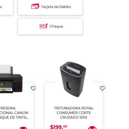
to
Tarjeta de Débito
Cheque
PRESORA
TRITURADORA ROYAL
CIONAL CANON
CONSUMER CORTE
MUL
NQUE DE TINTA
CRUZADO 120X
ME, COPIA Y
$199.
$28
CANEA)
00