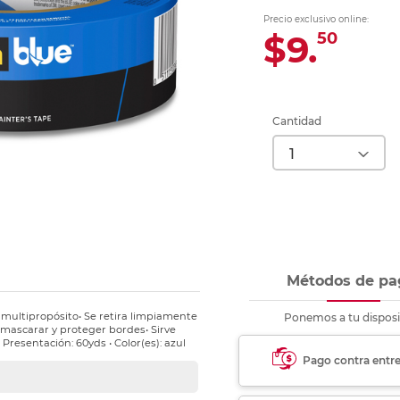
Ver más
Ver más
Ver más
Ver m
Ver m
Ver m
Ver m
para carpeta
Precio exclusivo online:
Ver más
$9.
50
Cantidad
Métodos de pa
multipropósito• Se retira limpiamente
Ponemos a tu disposi
enmascarar y proteger bordes• Sirve
resentación: 60yds • Color(es): azul
Pago contra entr