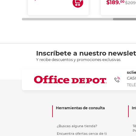
$189.
00
$209
Inscríbete a nuestro newslet
Y recibe descuentos y promociones exclusivas.
scli
CASC
TELÉ
Herramientas de consulta
In
¿Buscas alguna tienda?
T
P
Encuentra ofertas cerca de ti