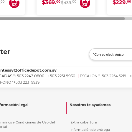
$369.
$229.
00
00
00
00
.
$439.
ter
entessv@officedepot.com.sv
ADAS *+503 2243 0800 - +503 2231 9930
ESCALÓN *+503 2264 5219 - +
FONO *+503 2231 9939
formación legal
Nosotros te ayudamos
érminos y Condiciones de Uso del
Extra cobertura
ortal
Información de entrega