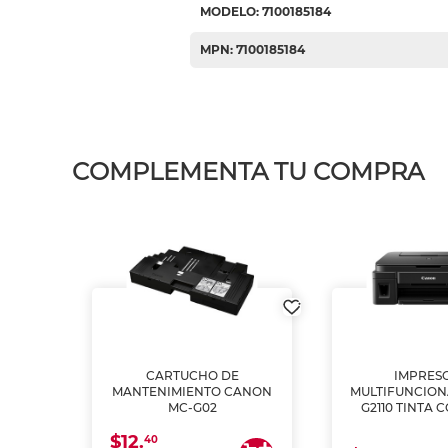
MODELO: 7100185184
MPN: 7100185184
COMPLEMENTA TU COMPRA
L1250
CARTUCHO DE
IMPRES
A
MANTENIMIENTO CANON
MULTIFUNCIO
MC-G02
G2110 TINTA 
$12.
40