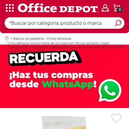
0
Ingresar Codigo Pos
Básicos de papeleria
Cintas adhesivas
Cinta adhesiva marca Hystik de uso diario en oficina, escuela y hogar.
Transparente y de adhesión firme sobre papel, cartón y empaques. Compatible
con dispensadores estándar.