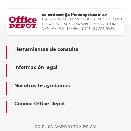
sclientessv@officedepot.com.sv
CASCADAS *+503 2243 0800 - +503 2231 9930
ESCALÓN *+503 2264 5219 - +503 2231 9940
VENTAS POR TELÉFONO *+503 2231 9939
Herramientas de consulta
Información legal
Nosotros te ayudamos
Conoce Office Depot
OD EL SALVADOR LTDA DE C.V.