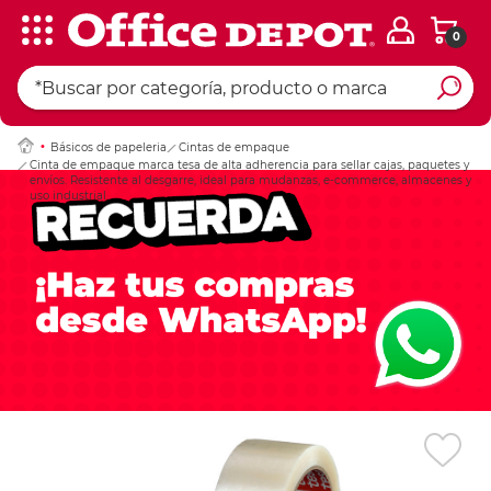
0
Ingresar Codigo Pos
Básicos de papeleria
Cintas de empaque
Cinta de empaque marca tesa de alta adherencia para sellar cajas, paquetes y
envíos. Resistente al desgarre, ideal para mudanzas, e-commerce, almacenes y
uso industrial.