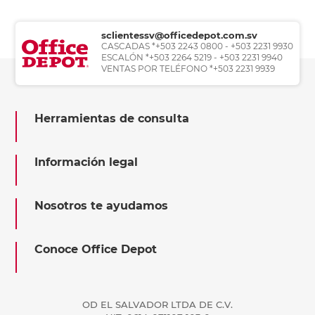
sclientessv@officedepot.com.sv
CASCADAS *+503 2243 0800 - +503 2231 9930
ESCALÓN *+503 2264 5219 - +503 2231 9940
VENTAS POR TELÉFONO *+503 2231 9939
Herramientas de consulta
Información legal
Nosotros te ayudamos
Conoce Office Depot
OD EL SALVADOR LTDA DE C.V.