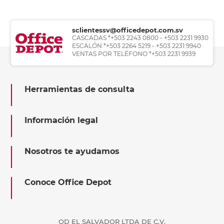
sclientessv@officedepot.com.sv
CASCADAS *+503 2243 0800 - +503 2231 9930
ESCALÓN *+503 2264 5219 - +503 2231 9940
VENTAS POR TELÉFONO *+503 2231 9939
Herramientas de consulta
Información legal
Nosotros te ayudamos
Conoce Office Depot
OD EL SALVADOR LTDA DE C.V.