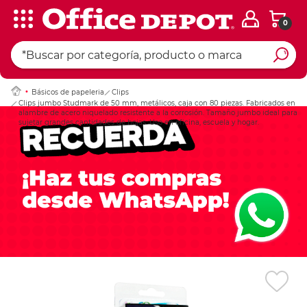
0
Ingresar Codigo Pos
Básicos de papeleria
Clips
Clips jumbo Studmark de 50 mm, metálicos, caja con 80 piezas. Fabricados en
alambre de acero niquelado resistente a la corrosión. Tamaño jumbo ideal para
sujetar grandes cantidades de hojas. Uso en oficina, escuela y hogar.