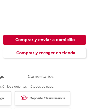
ás
ás
ás
ás
Comprar y enviar a domicilio
Comprar y recoger en tienda
go
Comentarios
ción los siguientes métodos de pago:
ega
Déposito / Transferencia