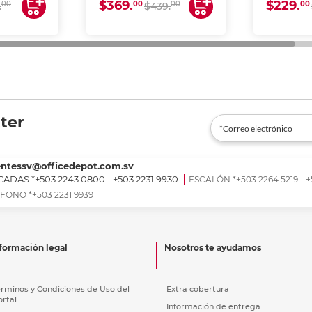
$369.
$229.
00
00
00
00
.
$439.
ter
entessv@officedepot.com.sv
ADAS *+503 2243 0800 - +503 2231 9930
ESCALÓN *+503 2264 5219 - +
FONO *+503 2231 9939
formación legal
Nosotros te ayudamos
érminos y Condiciones de Uso del
Extra cobertura
ortal
Información de entrega