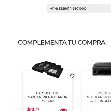
MPN: SZ29014-28C100X
COMPLEMENTA TU COMPRA
L1250
CARTUCHO DE
IMPRES
A
MANTENIMIENTO CANON
MULTIFUNCIO
MC-G02
G2110 TINTA 
$12.
40