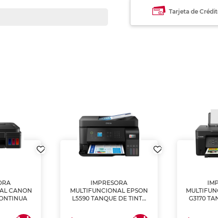
Tarjeta de Crédi
ORA
IMPRESORA
IM
NAL CANON
MULTIFUNCIONAL EPSON
MULTIFUN
CONTINUA
L5590 TANQUE DE TINTA
G3170 TA
(IMPRIME, COPIA Y
(IMPRI
ESCANEA)
ES