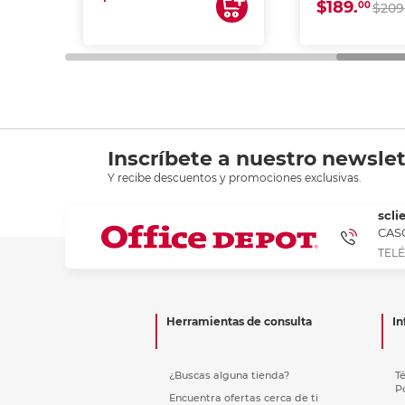
$189.
00
$209
Inscríbete a nuestro newslet
Y recibe descuentos y promociones exclusivas.
scli
CASC
TELÉ
Herramientas de consulta
In
¿Buscas alguna tienda?
T
P
Encuentra ofertas cerca de ti