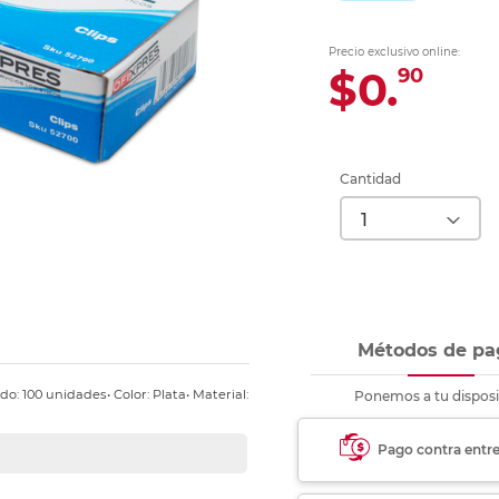
Ver más
Ver más
Ver más
Ver m
Ver m
Ver m
Ver m
para carpeta
Ver más
Precio exclusivo online:
$0.
90
Cantidad
Métodos de pa
o: 100 unidades• Color: Plata• Material:
Ponemos a tu disposi
Pago contra entr