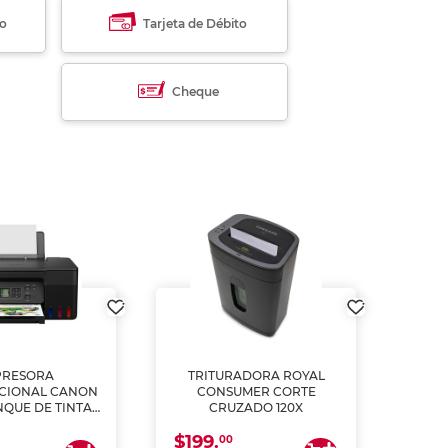
to
Tarjeta de Débito
Cheque
PRESORA
TRITURADORA ROYAL
CIONAL CANON
CONSUMER CORTE
MUL
NQUE DE TINTA
CRUZADO 120X
ME, COPIA Y
$199.
$28
CANEA)
00