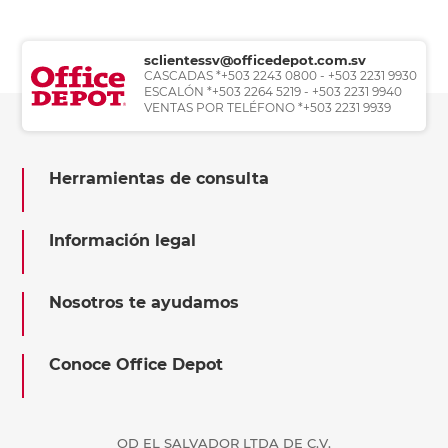
sclientessv@officedepot.com.sv
CASCADAS *+503 2243 0800 - +503 2231 9930
ESCALÓN *+503 2264 5219 - +503 2231 9940
VENTAS POR TELÉFONO *+503 2231 9939
Herramientas de consulta
Información legal
Nosotros te ayudamos
Conoce Office Depot
OD EL SALVADOR LTDA DE C.V.