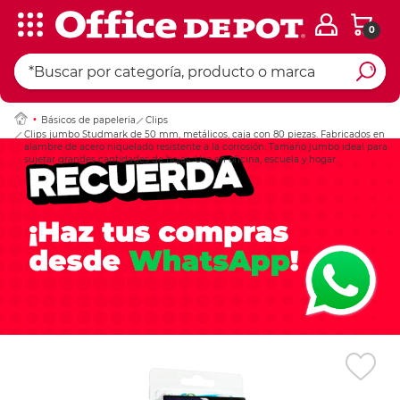
0
Ingresar Codigo Pos
Básicos de papeleria
Clips
Clips jumbo Studmark de 50 mm, metálicos, caja con 80 piezas. Fabricados en
alambre de acero niquelado resistente a la corrosión. Tamaño jumbo ideal para
sujetar grandes cantidades de hojas. Uso en oficina, escuela y hogar.