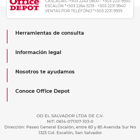
CASCADAS *+503 2243 0800 - +503 2231 9930
ESCALÓN *+503 2264 5219 - +503 2231 9940
VENTAS POR TELÉFONO *+503 2231 9939
Herramientas de consulta
Información legal
Nosotros te ayudamos
Conoce Office Depot
OD EL SALVADOR LTDA DE C.V.
NIT: 0614-071107-103-0
Dirección: Paseo General Escalón, entre 83 y 85 Avenida Sur No
1323 Col. Escalón, San Salvador