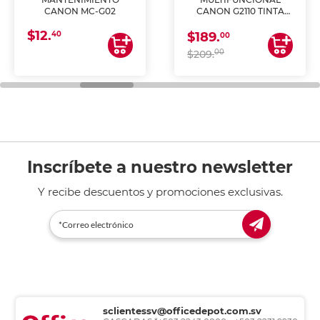
CANON MC-G02
CANON G2110 TINTA
CONTINUA
$12.
40
$189.
00
00
$209.
Inscríbete a nuestro newsletter
Y recibe descuentos y promociones exclusivas.
sclientessv@officedepot.com.sv