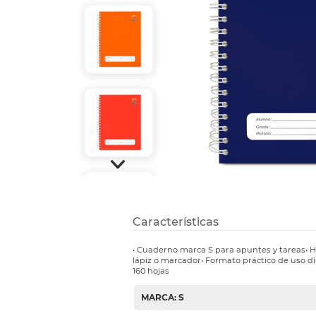
Refuerzos 
Características
• Cuaderno marca S para apuntes y tareas• Ho
lápiz o marcador• Formato práctico de uso dia
160 hojas
MARCA: S