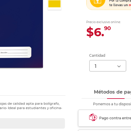
Ver más
Ver más
Ver más
Ver m
Ver m
Ver m
Ver m
para carpeta
Ver más
Precio exclusivo online:
$6.
90
Cantidad
Métodos de pa
jas de calidad apta para bolígrafo,
Ponemos a tu disposi
rio• Ideal para estudiantes y oficina•
Pago contra entr