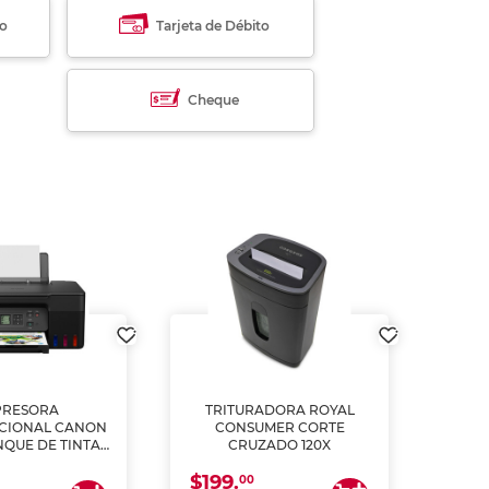
to
Tarjeta de Débito
Cheque
PRESORA
TRITURADORA ROYAL
CIONAL CANON
CONSUMER CORTE
MUL
NQUE DE TINTA
CRUZADO 120X
ME, COPIA Y
$199.
$28
CANEA)
00