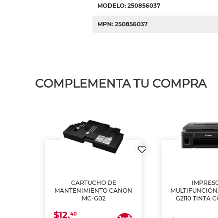
MODELO: 250856037
MPN: 250856037
COMPLEMENTA TU COMPRA
L1250
CARTUCHO DE
IMPRES
A
MANTENIMIENTO CANON
MULTIFUNCIO
MC-G02
G2110 TINTA 
$12.
40