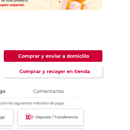
ás
ás
ás
ás
Comprar y enviar a domicilio
Comprar y recoger en tienda
go
Comentarios
ción los siguientes métodos de pago:
ega
Déposito / Transferencia