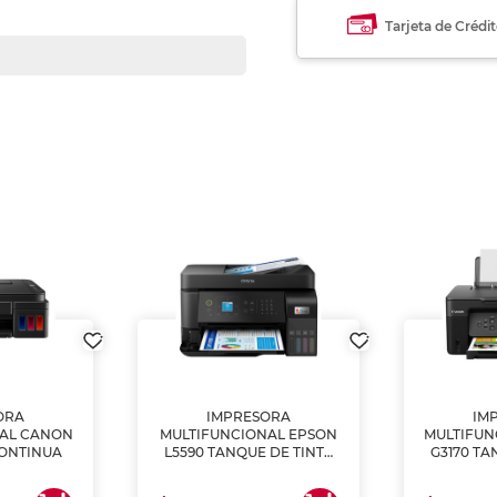
Tarjeta de Crédi
ORA
IMPRESORA
IM
NAL CANON
MULTIFUNCIONAL EPSON
MULTIFUN
CONTINUA
L5590 TANQUE DE TINTA
G3170 TA
(IMPRIME, COPIA Y
(IMPRI
ESCANEA)
ES