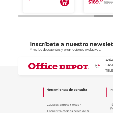
$189.
00
$209
Inscríbete a nuestro newslet
Y recibe descuentos y promociones exclusivas.
scli
CASC
TELÉ
Herramientas de consulta
In
¿Buscas alguna tienda?
T
P
Encuentra ofertas cerca de ti