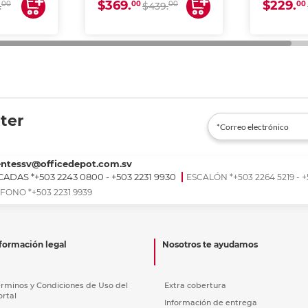
$369.
$229.
00
00
00
00
.
$439.
ter
entessv@officedepot.com.sv
ADAS *+503 2243 0800 - +503 2231 9930
ESCALÓN *+503 2264 5219 - +
FONO *+503 2231 9939
formación legal
Nosotros te ayudamos
érminos y Condiciones de Uso del
Extra cobertura
ortal
Información de entrega