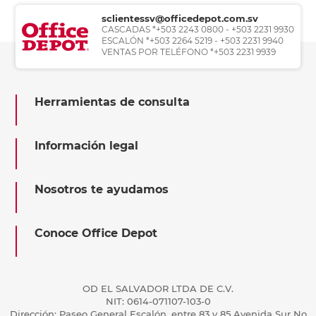
sclientessv@officedepot.com.sv
CASCADAS *+503 2243 0800 - +503 2231 9930
ESCALÓN *+503 2264 5219 - +503 2231 9940
VENTAS POR TELÉFONO *+503 2231 9939
Herramientas de consulta
Información legal
Nosotros te ayudamos
Conoce Office Depot
OD EL SALVADOR LTDA DE C.V.
NIT: 0614-071107-103-0
Dirección: Paseo General Escalón, entre 83 y 85 Avenida Sur No