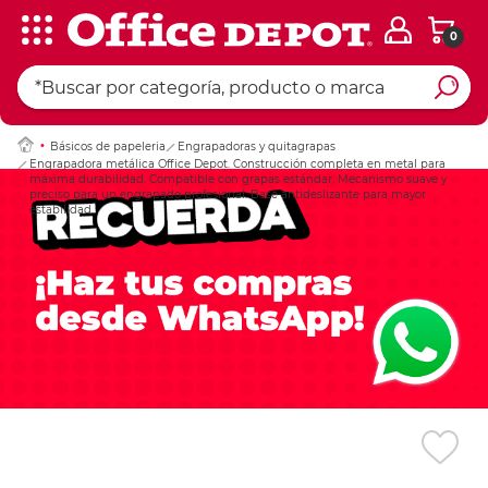
0
Ingresar Codigo Pos
Básicos de papeleria
Engrapadoras y quitagrapas
Engrapadora metálica Office Depot. Construcción completa en metal para
máxima durabilidad. Compatible con grapas estándar. Mecanismo suave y
preciso para un engrapado profesional. Base antideslizante para mayor
estabilidad.