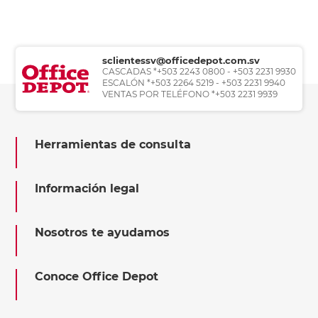
sclientessv@officedepot.com.sv
CASCADAS *+503 2243 0800 - +503 2231 9930
ESCALÓN *+503 2264 5219 - +503 2231 9940
VENTAS POR TELÉFONO *+503 2231 9939
Herramientas de consulta
Información legal
Nosotros te ayudamos
Conoce Office Depot