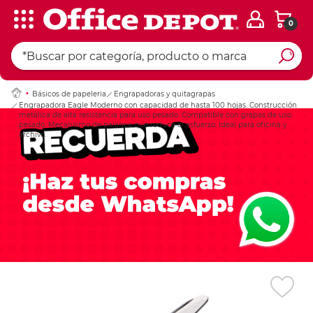
0
Ingresar Codigo Pos
Básicos de papeleria
Engrapadoras y quitagrapas
Engrapadora Eagle Moderno con capacidad de hasta 100 hojas. Construcción
metálica de alta resistencia para uso pesado. Compatible con grapas de uso
pesado. Mecanismo de palanca que reduce el esfuerzo. Ideal para oficina y
archivo.