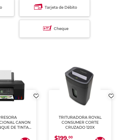
to
Tarjeta de Débito
Cheque
PRESORA
TRITURADORA ROYAL
CIONAL CANON
CONSUMER CORTE
MUL
NQUE DE TINTA
CRUZADO 120X
ME, COPIA Y
$199.
$28
CANEA)
00