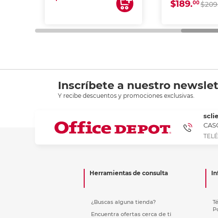
$189.
00
$209
Inscríbete a nuestro newslet
Y recibe descuentos y promociones exclusivas.
scli
CASC
TELÉ
Herramientas de consulta
In
¿Buscas alguna tienda?
T
P
Encuentra ofertas cerca de ti