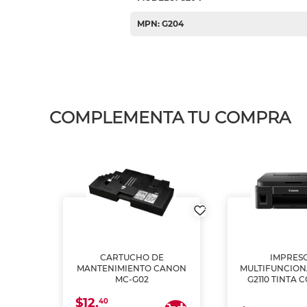
MPN: G204
COMPLEMENTA TU COMPRA
L1250
CARTUCHO DE
IMPRES
A
MANTENIMIENTO CANON
MULTIFUNCIO
MC-G02
G2110 TINTA 
$12.
40