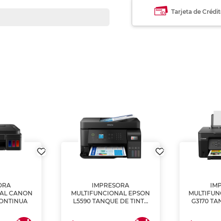
Tarjeta de Crédi
ORA
IMPRESORA
IM
NAL CANON
MULTIFUNCIONAL EPSON
MULTIFUN
CONTINUA
L5590 TANQUE DE TINTA
G3170 TA
(IMPRIME, COPIA Y
(IMPRI
ESCANEA)
ES