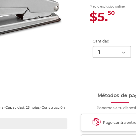
Ver más
Ver más
Ver más
Ver m
Ver m
Ver m
Ver m
para carpeta
Precio exclusivo online:
Ver más
$5.
50
Cantidad
Métodos de pa
na• Capacidad: 25 hojas• Construcción
Ponemos a tu disposi
Pago contra entr