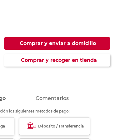
ás
ás
ás
ás
Comprar y enviar a domicilio
Comprar y recoger en tienda
go
Comentarios
ción los siguientes métodos de pago:
ega
Déposito / Transferencia