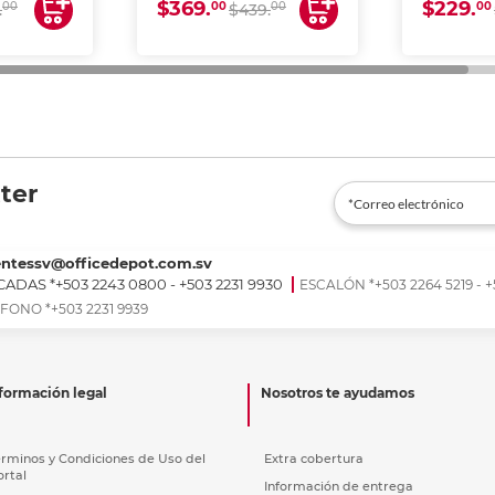
$369.
$229.
00
00
00
00
.
$439.
ter
entessv@officedepot.com.sv
ADAS *+503 2243 0800 - +503 2231 9930
ESCALÓN *+503 2264 5219 - +
FONO *+503 2231 9939
formación legal
Nosotros te ayudamos
érminos y Condiciones de Uso del
Extra cobertura
ortal
Información de entrega