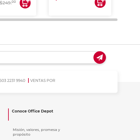
$17
00
$249.
503 2231 9940
VENTAS POR
Conoce Office Depot
Misión, valores, promesa y
propósito