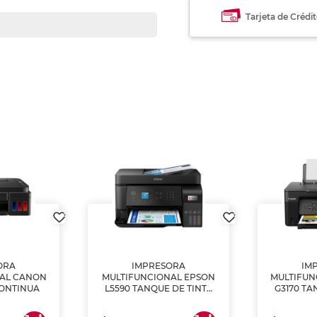
Tarjeta de Crédi
ORA
IMPRESORA
IM
NAL CANON
MULTIFUNCIONAL EPSON
MULTIFUN
CONTINUA
L5590 TANQUE DE TINTA
G3170 TA
(IMPRIME, COPIA Y
(IMPRI
ESCANEA)
ES