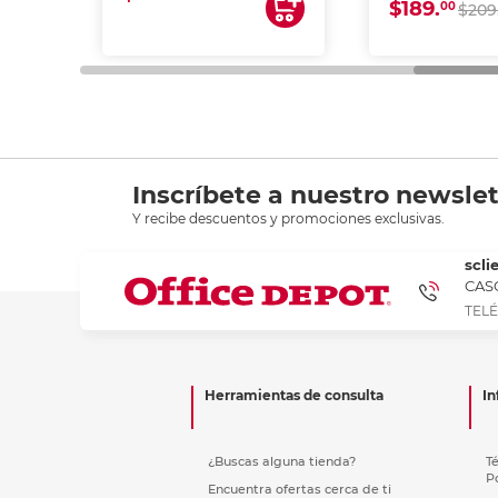
$189.
00
$209
Inscríbete a nuestro newslet
Y recibe descuentos y promociones exclusivas.
scli
CASC
TELÉ
Herramientas de consulta
In
¿Buscas alguna tienda?
T
P
Encuentra ofertas cerca de ti