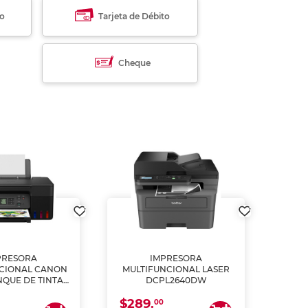
to
Tarjeta de Débito
Cheque
PRESORA
IMPRESORA
MULT
CIONAL CANON
MULTIFUNCIONAL LASER
NQUE DE TINTA
DCPL2640DW
ME, COPIA Y
$289.
CANEA)
00