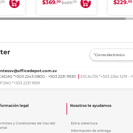
$369.
$229.
00
00
00
00
.
$439.
ter
entessv@officedepot.com.sv
ADAS *+503 2243 0800 - +503 2231 9930
ESCALÓN *+503 2264 5219 - +
FONO *+503 2231 9939
formación legal
Nosotros te ayudamos
érminos y Condiciones de Uso del
Extra cobertura
ortal
Información de entrega