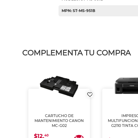
MPN: ST-MS-951B
COMPLEMENTA TU COMPRA
L1250
CARTUCHO DE
IMPRES
A
MANTENIMIENTO CANON
MULTIFUNCIO
MC-G02
G2110 TINTA 
$12.
40