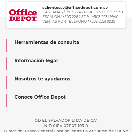
sclientessv@officedepot.com.sv
CASCADAS *+503 2243 0800 - +503 2231 9930
ESCALÓN *+503 2264 5219 - +503 2231 9940
VENTAS POR TELÉFONO *+503 2231 9939
Herramientas de consulta
Información legal
Nosotros te ayudamos
Conoce Office Depot
OD EL SALVADOR LTDA DE C.V.
NIT: 0614-071107-103-0
Dirección: Paseo General Escalón, entre 83 y 85 Avenida Sur No