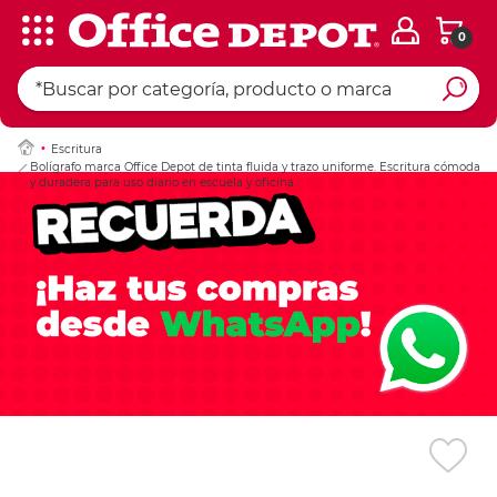
0
Ingresar Codigo Pos
Escritura
Bolígrafo marca Office Depot de tinta fluida y trazo uniforme. Escritura cómoda
y duradera para uso diario en escuela y oficina.