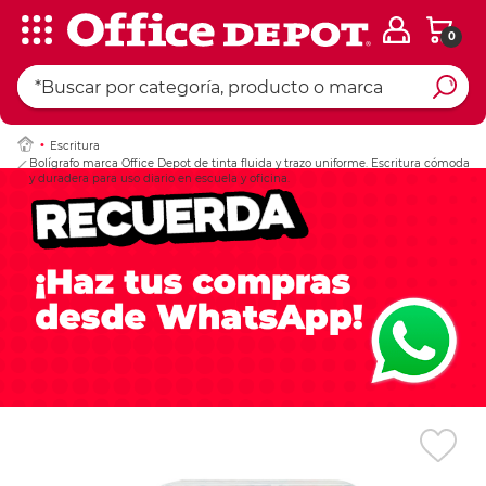
0
Ingresar Codigo Pos
Escritura
Bolígrafo marca Office Depot de tinta fluida y trazo uniforme. Escritura cómoda
y duradera para uso diario en escuela y oficina.