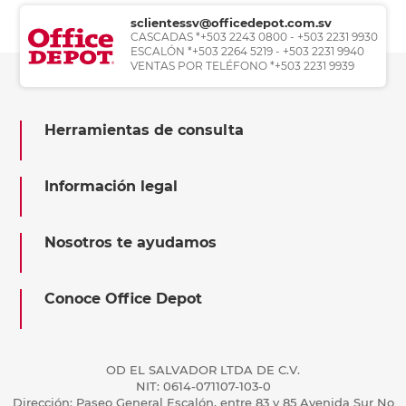
sclientessv@officedepot.com.sv
CASCADAS *+503 2243 0800 - +503 2231 9930
ESCALÓN *+503 2264 5219 - +503 2231 9940
VENTAS POR TELÉFONO *+503 2231 9939
Herramientas de consulta
Información legal
Nosotros te ayudamos
Conoce Office Depot
OD EL SALVADOR LTDA DE C.V.
NIT: 0614-071107-103-0
Dirección: Paseo General Escalón, entre 83 y 85 Avenida Sur No