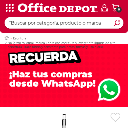
0
Ingresar Codigo Pos
Escritura
Bolígrafo rollerball marca Zebra con escritura suave y tinta líquida de alta
cobertura. Trazo nítido y constante para notas, firmas y uso diario.