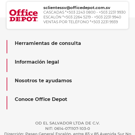
sclientessv@officedepot.com.sv
CASCADAS *+503 2243 0800 - +503 2231 9930
ESCALÓN *+503 2264 5219 - +503 2231 9940
VENTAS POR TELÉFONO *+503 2231 9939
Herramientas de consulta
Información legal
Nosotros te ayudamos
Conoce Office Depot
OD EL SALVADOR LTDA DE C.V.
NIT: 0614-071107-103-0
Dirección: Paseo General Escalón, entre 83 y 85 Avenida Sur No