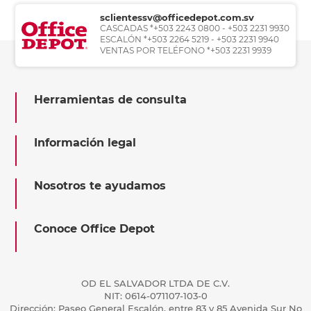
sclientessv@officedepot.com.sv
CASCADAS *+503 2243 0800 - +503 2231 9930
ESCALÓN *+503 2264 5219 - +503 2231 9940
VENTAS POR TELÉFONO *+503 2231 9939
Herramientas de consulta
Información legal
Nosotros te ayudamos
Conoce Office Depot
OD EL SALVADOR LTDA DE C.V.
NIT: 0614-071107-103-0
Dirección: Paseo General Escalón, entre 83 y 85 Avenida Sur No