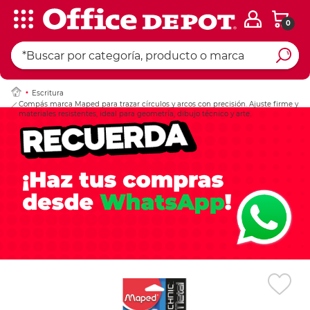
0
Ingresar Codigo Pos
Escritura
Compás marca Maped para trazar círculos y arcos con precisión. Ajuste firme y
materiales resistentes, ideal para geometría, dibujo técnico y arte.