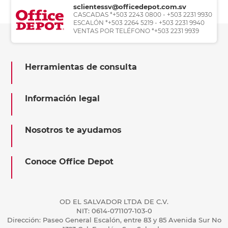
sclientessv@officedepot.com.sv
CASCADAS *+503 2243 0800 - +503 2231 9930
ESCALÓN *+503 2264 5219 - +503 2231 9940
VENTAS POR TELÉFONO *+503 2231 9939
Herramientas de consulta
Información legal
Nosotros te ayudamos
Conoce Office Depot
OD EL SALVADOR LTDA DE C.V.
NIT: 0614-071107-103-0
Dirección: Paseo General Escalón, entre 83 y 85 Avenida Sur No