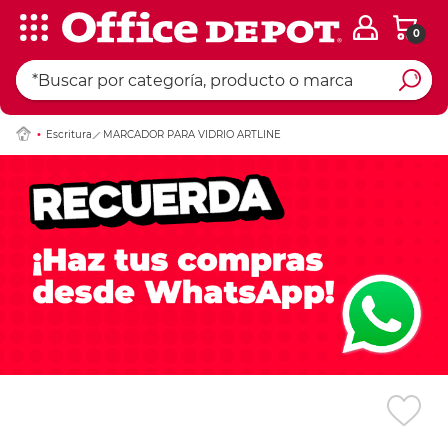
0
Ingresar Codigo Pos
Escritura
MARCADOR PARA VIDRIO ARTLINE