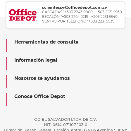
sclientessv@officedepot.com.sv
CASCADAS *+503 2243 0800 - +503 2231 9930
ESCALÓN *+503 2264 5219 - +503 2231 9940
VENTAS POR TELÉFONO *+503 2231 9939
Herramientas de consulta
Información legal
Nosotros te ayudamos
Conoce Office Depot
OD EL SALVADOR LTDA DE C.V.
NIT: 0614-071107-103-0
Dirección: Paseo General Escalón, entre 83 y 85 Avenida Sur No