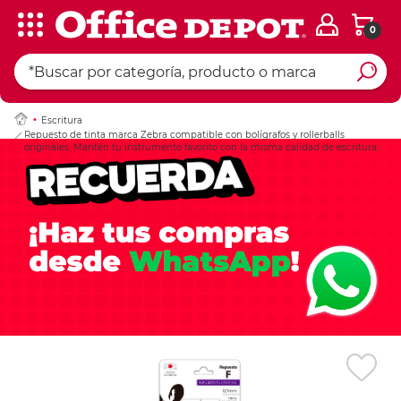
0
Ingresar Codigo Pos
Escritura
Repuesto de tinta marca Zebra compatible con bolígrafos y rollerballs
originales. Mantén tu instrumento favorito con la misma calidad de escritura.