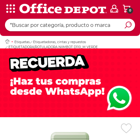
0
Ingresar Codigo Pos
Etiquetas
Etiquetadoras, cintas y repuestos
ETIQUETADORA/ROTULADORA NIIMBOT D110_M VERDE