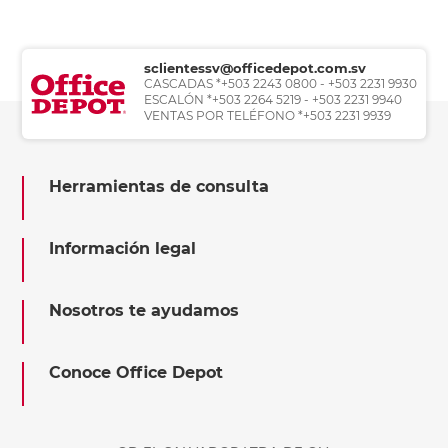
sclientessv@officedepot.com.sv
CASCADAS *+503 2243 0800 - +503 2231 9930
ESCALÓN *+503 2264 5219 - +503 2231 9940
VENTAS POR TELÉFONO *+503 2231 9939
Herramientas de consulta
Información legal
Nosotros te ayudamos
Conoce Office Depot