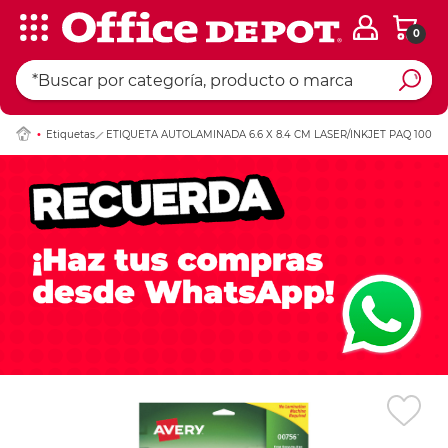
0
Ingresar Codigo Pos
Etiquetas
ETIQUETA AUTOLAMINADA 6.6 X 8.4 CM LASER/INKJET PAQ 100