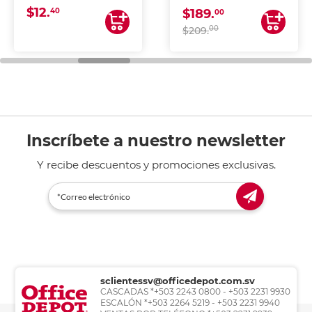
$12.
40
$189.
00
00
$209.
Inscríbete a nuestro newsletter
Y recibe descuentos y promociones exclusivas.
sclientessv@officedepot.com.sv
CASCADAS *+503 2243 0800 - +503 2231 9930
ESCALÓN *+503 2264 5219 - +503 2231 9940