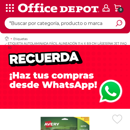
0
Ingresar Codigo Pos
Etiquetas
ETIQUETA AUTOLAMINADA FÁCIL ALINEACIÓN 11.4 X 8.9 CM LÁSER/INK JET PAQ
50