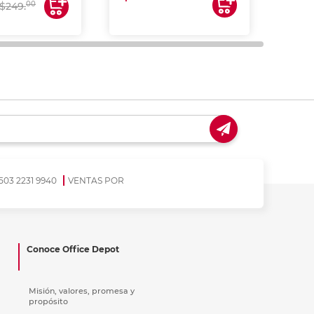
$17
00
$249.
503 2231 9940
VENTAS POR
Conoce Office Depot
Misión, valores, promesa y
propósito