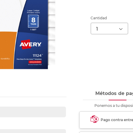
Ver más
Ver más
Ver más
Ver m
Ver m
Ver m
Ver m
para carpeta
Ver más
Cantidad
Métodos de pa
Ponemos a tu disposi
Pago contra entr