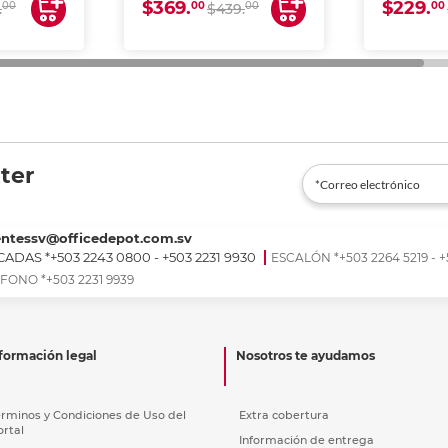
$369.
$229.
00
00
00
00
.
$439.
ter
entessv@officedepot.com.sv
ADAS *+503 2243 0800 - +503 2231 9930
ESCALÓN *+503 2264 5219 - +
FONO *+503 2231 9939
formación legal
Nosotros te ayudamos
érminos y Condiciones de Uso del
Extra cobertura
ortal
Información de entrega