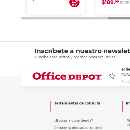
$189.
00
$209
Inscríbete a nuestro newslet
Y recibe descuentos y promociones exclusivas.
scli
CASC
TELÉ
Herramientas de consulta
In
¿Buscas alguna tienda?
T
P
Encuentra ofertas cerca de ti