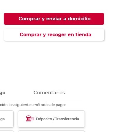
ás
ás
ás
ás
Comprar y enviar a domicilio
Comprar y recoger en tienda
go
Comentarios
ción los siguientes métodos de pago:
ega
Déposito / Transferencia