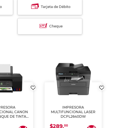
to
Tarjeta de Débito
Cheque
PRESORA
IMPRESORA
MULT
CIONAL CANON
MULTIFUNCIONAL LASER
NQUE DE TINTA
DCPL2640DW
ME, COPIA Y
$289.
CANEA)
00