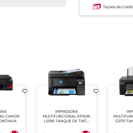
Tarjeta de Crédi
ORA
IMPRESORA
IM
NAL CANON
MULTIFUNCIONAL EPSON
MULTIFUN
CONTINUA
L5590 TANQUE DE TINTA
G3170 TA
(IMPRIME, COPIA Y
(IMPRI
ESCANEA)
ES