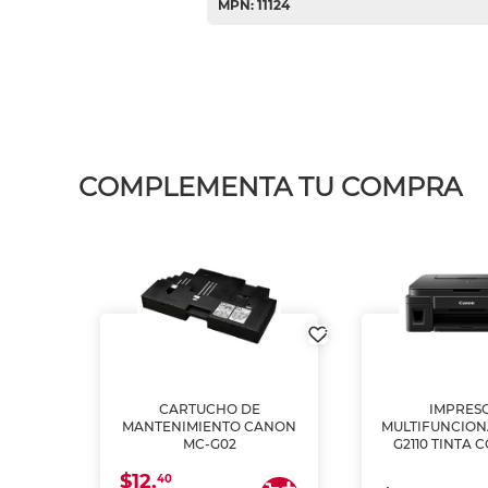
MPN: 11124
COMPLEMENTA TU COMPRA
L1250
CARTUCHO DE
IMPRES
A
MANTENIMIENTO CANON
MULTIFUNCIO
MC-G02
G2110 TINTA 
$12.
40