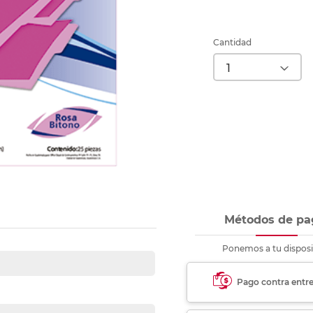
Ver más
Ver más
Ver más
Ver m
Ver m
Ver m
Ver m
para carpeta
Ver más
Cantidad
Métodos de pa
Ponemos a tu disposi
Pago contra entr