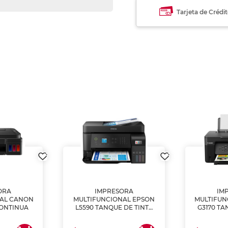
Tarjeta de Crédi
ORA
IMPRESORA
IM
NAL CANON
MULTIFUNCIONAL EPSON
MULTIFUN
CONTINUA
L5590 TANQUE DE TINTA
G3170 TA
(IMPRIME, COPIA Y
(IMPRI
ESCANEA)
ES