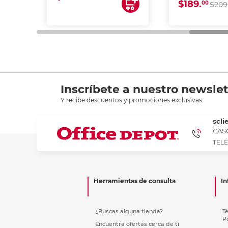
$189.
00
$209
Inscríbete a nuestro newslet
Y recibe descuentos y promociones exclusivas.
scli
CASC
TELÉ
Herramientas de consulta
In
¿Buscas alguna tienda?
T
P
Encuentra ofertas cerca de ti