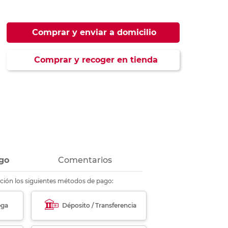
ás
ás
ás
ás
Comprar y enviar a domicilio
Comprar y recoger en tienda
go
Comentarios
ción los siguientes métodos de pago:
ega
Déposito / Transferencia