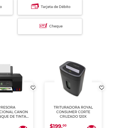
to
Tarjeta de Débito
Cheque
PRESORA
TRITURADORA ROYAL
CIONAL CANON
CONSUMER CORTE
MUL
NQUE DE TINTA
CRUZADO 120X
ME, COPIA Y
$199.
$28
CANEA)
00