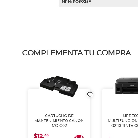
MPN: ROSO25F
COMPLEMENTA TU COMPRA
L1250
CARTUCHO DE
IMPRES
A
MANTENIMIENTO CANON
MULTIFUNCIO
MC-G02
G2110 TINTA 
$12.
40