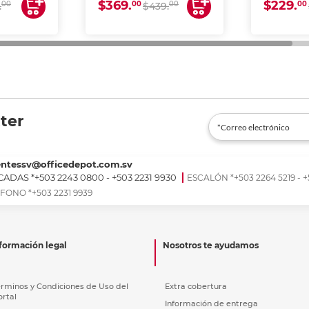
$369.
$229.
00
00
00
00
.
$439.
ter
entessv@officedepot.com.sv
ADAS *+503 2243 0800 - +503 2231 9930
ESCALÓN *+503 2264 5219 - +
FONO *+503 2231 9939
formación legal
Nosotros te ayudamos
érminos y Condiciones de Uso del
Extra cobertura
ortal
Información de entrega