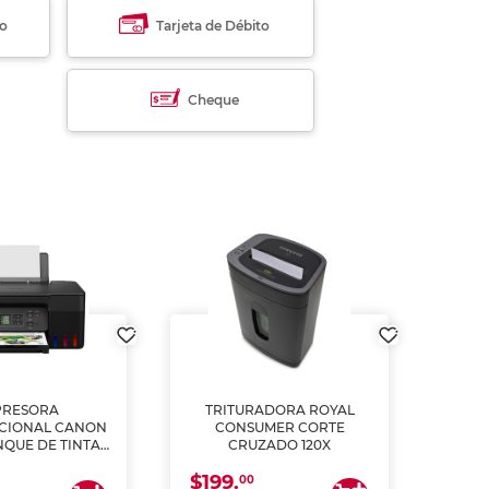
to
Tarjeta de Débito
Cheque
PRESORA
TRITURADORA ROYAL
CIONAL CANON
CONSUMER CORTE
MUL
NQUE DE TINTA
CRUZADO 120X
ME, COPIA Y
$199.
$28
CANEA)
00