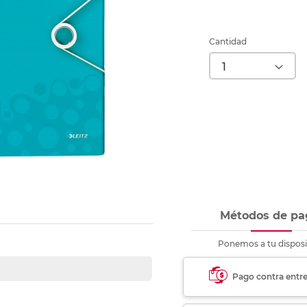
Ver más
Ver más
Ver más
Ver m
Ver m
Ver m
Ver m
para carpeta
Ver más
Cantidad
Métodos de pa
Ponemos a tu disposi
Pago contra entr