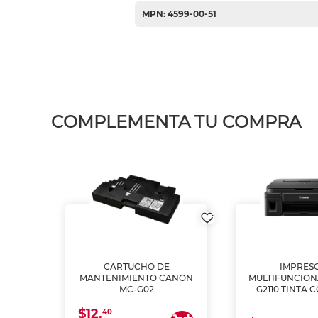
MPN: 4599-00-51
COMPLEMENTA TU COMPRA
L1250
CARTUCHO DE
IMPRES
A
MANTENIMIENTO CANON
MULTIFUNCIO
MC-G02
G2110 TINTA 
$12.
40