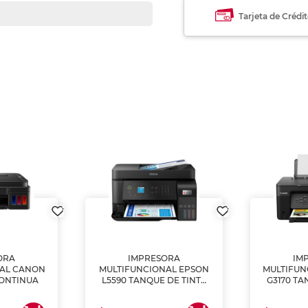
Tarjeta de Crédi
ORA
IMPRESORA
IM
NAL CANON
MULTIFUNCIONAL EPSON
MULTIFUN
CONTINUA
L5590 TANQUE DE TINTA
G3170 TA
(IMPRIME, COPIA Y
(IMPRI
ESCANEA)
ES