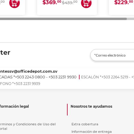
$369.
$229.
00
00
00
00
.
$439.
ter
entessv@officedepot.com.sv
ADAS *+503 2243 0800 - +503 2231 9930
ESCALÓN *+503 2264 5219 - +
FONO *+503 2231 9939
formación legal
Nosotros te ayudamos
érminos y Condiciones de Uso del
Extra cobertura
ortal
Información de entrega