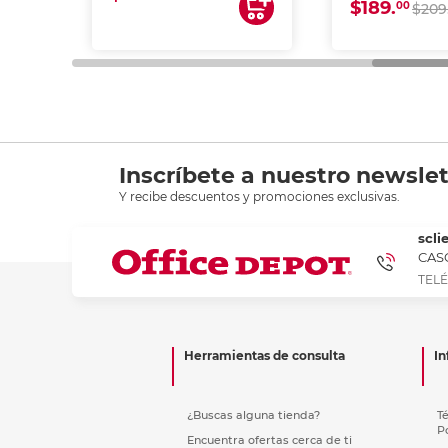
$189.
00
$209
Inscríbete a nuestro newslet
Y recibe descuentos y promociones exclusivas.
scli
CASC
TELÉ
Herramientas de consulta
In
¿Buscas alguna tienda?
T
P
Encuentra ofertas cerca de ti