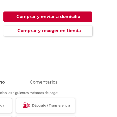
ás
ás
ás
ás
Comprar y enviar a domicilio
Comprar y recoger en tienda
go
Comentarios
ción los siguientes métodos de pago:
ega
Déposito / Transferencia