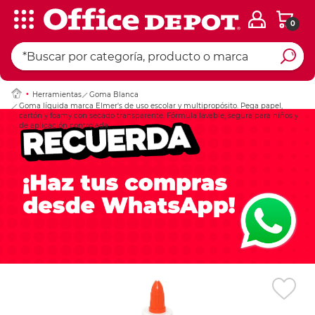
0
Ingresar Codigo Pos
Herramientas
Goma Blanca
Goma líquida marca Elmer's de uso escolar y multipropósito. Pega papel,
cartón y foamy con secado transparente. Fórmula lavable, segura para niños y
de aplicación controlada.