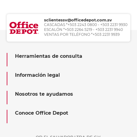
sclientessv@officedepot.com.sv
CASCADAS *+503 2243 0800 - +503 2231 9930
ESCALÓN *+503 2264 5219 - +503 2231 9940
VENTAS POR TELÉFONO *+503 2231 9939
Herramientas de consulta
Información legal
Nosotros te ayudamos
Conoce Office Depot
OD EL SALVADOR LTDA DE C.V.