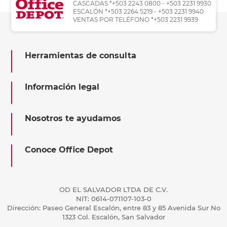
CASCADAS *+503 2243 0800 - +503 2231 9930
ESCALÓN *+503 2264 5219 - +503 2231 9940
VENTAS POR TELÉFONO *+503 2231 9939
Herramientas de consulta
Información legal
Nosotros te ayudamos
Conoce Office Depot
OD EL SALVADOR LTDA DE C.V.
NIT: 0614-071107-103-0
Dirección: Paseo General Escalón, entre 83 y 85 Avenida Sur No
1323 Col. Escalón, San Salvador