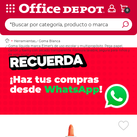
0
Ingresar Codigo Pos
Herramientas
Goma Blanca
Goma líquida marca Elmer's de uso escolar y multipropósito. Pega papel,
cartón y foamy con secado transparente. Fórmula lavable, segura para niños y
de aplicación controlada.