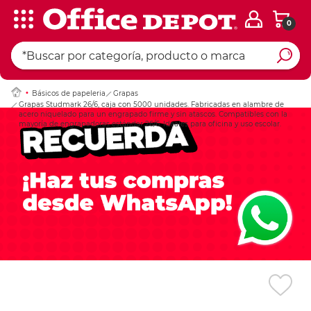
0
Ingresar Codigo Pos
Básicos de papeleria
Grapas
Grapas Studmark 26/6, caja con 5000 unidades. Fabricadas en alambre de
acero niquelado para un engrapado firme y sin atascos. Compatibles con la
mayoría de engrapadoras estándar 26/6. Ideales para oficina y uso escolar.