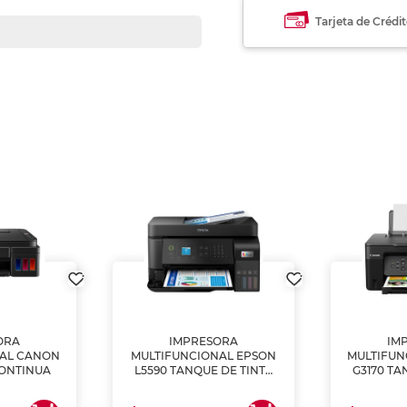
Tarjeta de Crédi
ORA
IMPRESORA
IM
NAL CANON
MULTIFUNCIONAL EPSON
MULTIFUN
CONTINUA
L5590 TANQUE DE TINTA
G3170 TA
(IMPRIME, COPIA Y
(IMPRI
ESCANEA)
ES