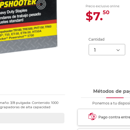
Ver más
Ver más
Ver más
Ver m
Ver m
Ver m
Ver m
para carpeta
Precio exclusivo online:
Ver más
$7.
50
Cantidad
Métodos de pa
amaño: 3/8 pulgada• Contenido: 1000
Ponemos a tu disposi
engrapadoras de alta capacidad
Pago contra entr