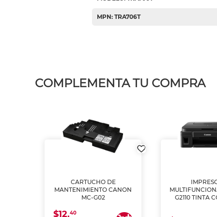
MPN: TRA706T
COMPLEMENTA TU COMPRA
L1250
CARTUCHO DE
IMPRES
A
MANTENIMIENTO CANON
MULTIFUNCIO
MC-G02
G2110 TINTA 
$12.
40