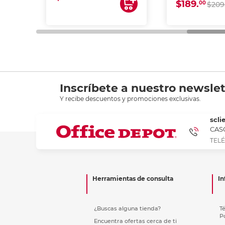
$189.
00
$209
Inscríbete a nuestro newslet
Y recibe descuentos y promociones exclusivas.
scli
CASC
TELÉ
Herramientas de consulta
In
¿Buscas alguna tienda?
T
P
Encuentra ofertas cerca de ti