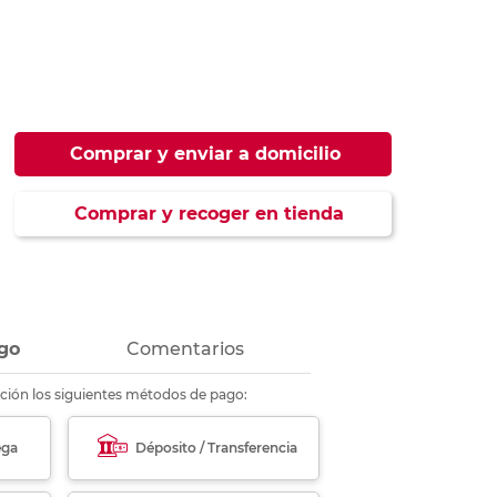
ás
ás
ás
ás
Comprar y enviar a domicilio
Comprar y recoger en tienda
go
Comentarios
ción los siguientes métodos de pago:
ega
Déposito / Transferencia