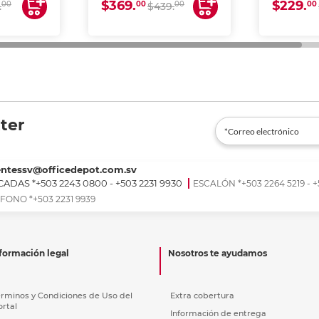
$369.
$229.
00
00
00
00
.
$439.
ter
entessv@officedepot.com.sv
ADAS *+503 2243 0800 - +503 2231 9930
ESCALÓN *+503 2264 5219 - +
FONO *+503 2231 9939
formación legal
Nosotros te ayudamos
érminos y Condiciones de Uso del
Extra cobertura
ortal
Información de entrega