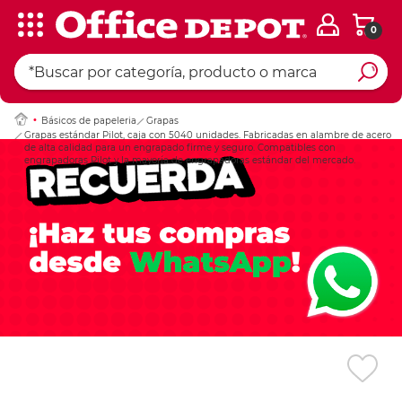
0
Ingresar Codigo Pos
Básicos de papeleria
Grapas
Grapas estándar Pilot, caja con 5040 unidades. Fabricadas en alambre de acero
de alta calidad para un engrapado firme y seguro. Compatibles con
engrapadoras Pilot y la mayoría de engrapadoras estándar del mercado.