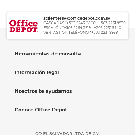
sclientessv@officedepot.com.sv
CASCADAS *+503 2243 0800 - +503 2231 9930
ESCALÓN *+503 2264 5219 - +503 2231 9940
VENTAS POR TELÉFONO *+503 2231 9939
Herramientas de consulta
Información legal
Nosotros te ayudamos
Conoce Office Depot
OD EL SALVADOR LTDA DE C.V.