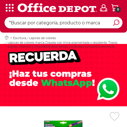
0
Ingresar Codigo Pos
Escritura
Lapices de colores
Lápices de colores marca Crayola con mina pigmentada y resistente. Trazos
suaves, intensos y mezclables para dibujo, coloreado y proyectos escolares.