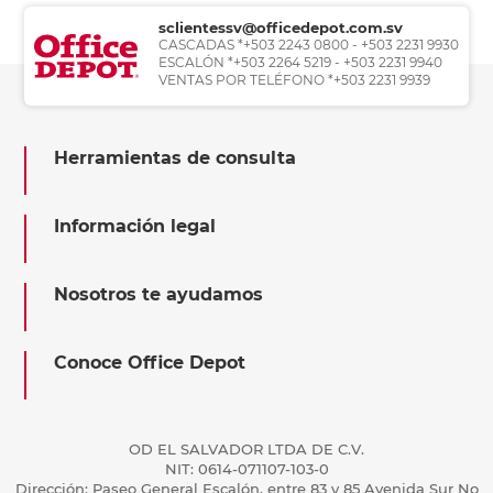
sclientessv@officedepot.com.sv
CASCADAS *+503 2243 0800 - +503 2231 9930
ESCALÓN *+503 2264 5219 - +503 2231 9940
VENTAS POR TELÉFONO *+503 2231 9939
Herramientas de consulta
Información legal
Nosotros te ayudamos
Conoce Office Depot
OD EL SALVADOR LTDA DE C.V.
NIT: 0614-071107-103-0
Dirección: Paseo General Escalón, entre 83 y 85 Avenida Sur No