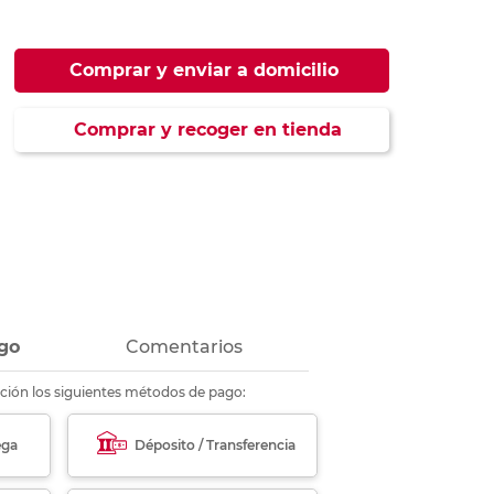
ás
ás
ás
ás
Comprar y enviar a domicilio
Comprar y recoger en tienda
go
Comentarios
ción los siguientes métodos de pago:
ega
Déposito / Transferencia