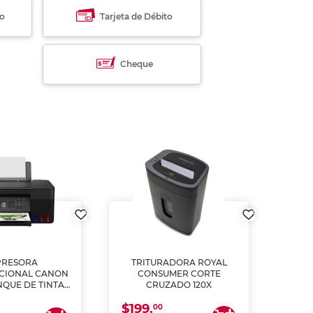
to
Tarjeta de Débito
Cheque
PRESORA
TRITURADORA ROYAL
CIONAL CANON
CONSUMER CORTE
MUL
NQUE DE TINTA
CRUZADO 120X
ME, COPIA Y
$199.
$28
CANEA)
00