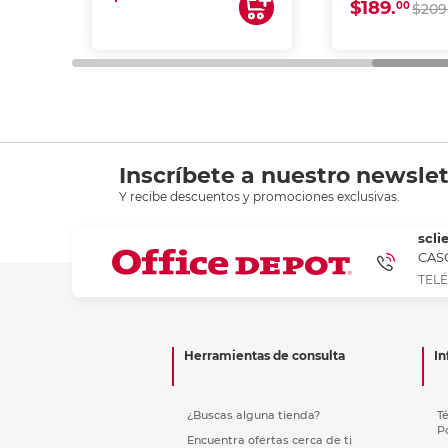
$189.
00
$209
Inscríbete a nuestro newslet
Y recibe descuentos y promociones exclusivas.
scli
CASC
TELÉ
Herramientas de consulta
In
¿Buscas alguna tienda?
T
P
Encuentra ofertas cerca de ti