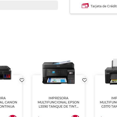
Tarjeta de Crédi
ORA
IMPRESORA
IM
NAL CANON
MULTIFUNCIONAL EPSON
MULTIFUN
CONTINUA
L5590 TANQUE DE TINTA
G3170 TA
(IMPRIME, COPIA Y
(IMPRI
ESCANEA)
ES