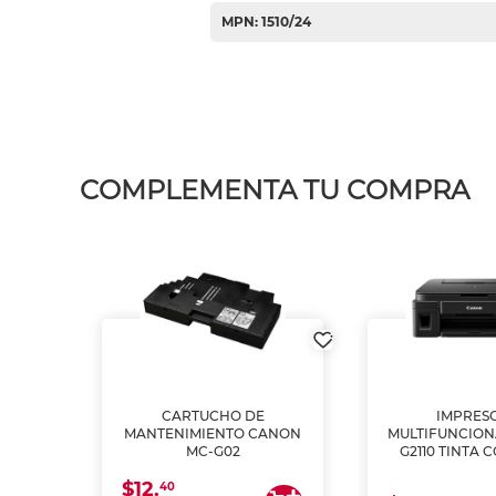
MPN: 1510/24
COMPLEMENTA TU COMPRA
L1250
CARTUCHO DE
IMPRES
A
MANTENIMIENTO CANON
MULTIFUNCIO
MC-G02
G2110 TINTA 
$12.
40