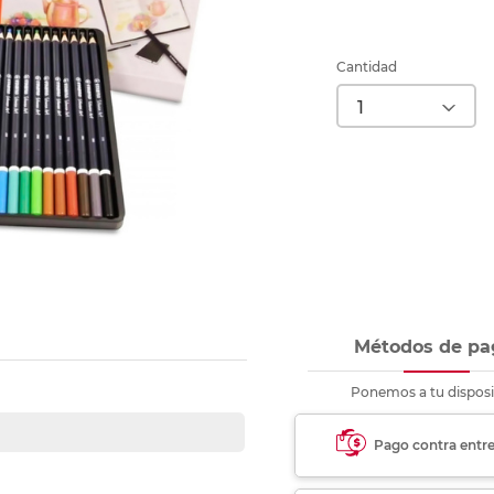
Ver más
Ver más
Ver más
Ver m
Ver m
Ver m
Ver m
para carpeta
Ver más
Cantidad
Métodos de pa
U
Ponemos a tu disposi
Pago contra entr