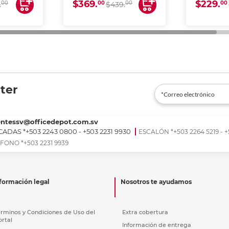
$369.
$229.
00
00
00
00
.
$439.
ter
entessv@officedepot.com.sv
ADAS *+503 2243 0800 - +503 2231 9930
ESCALÓN *+503 2264 5219 - +
FONO *+503 2231 9939
formación legal
Nosotros te ayudamos
érminos y Condiciones de Uso del
Extra cobertura
ortal
Información de entrega