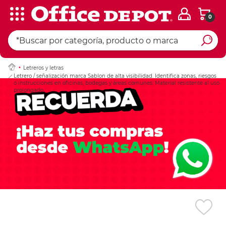
0
Ingresar Codigo Pos
Letreros y letras
Letrero / señalización marca Sablon de alta visibilidad. Identifica zonas, riesgos
o instrucciones en oficinas, bodegas y áreas comunes. Material resistente al uso
prolongado.