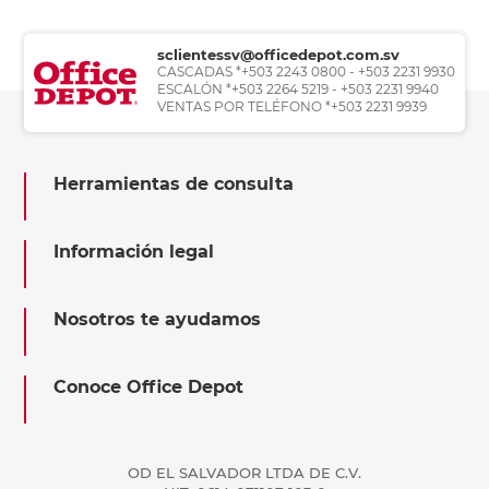
sclientessv@officedepot.com.sv
CASCADAS *+503 2243 0800 - +503 2231 9930
ESCALÓN *+503 2264 5219 - +503 2231 9940
VENTAS POR TELÉFONO *+503 2231 9939
Herramientas de consulta
Información legal
Nosotros te ayudamos
Conoce Office Depot
OD EL SALVADOR LTDA DE C.V.