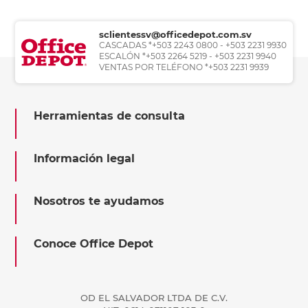
sclientessv@officedepot.com.sv
CASCADAS *+503 2243 0800 - +503 2231 9930
ESCALÓN *+503 2264 5219 - +503 2231 9940
VENTAS POR TELÉFONO *+503 2231 9939
Herramientas de consulta
Información legal
Nosotros te ayudamos
Conoce Office Depot
OD EL SALVADOR LTDA DE C.V.