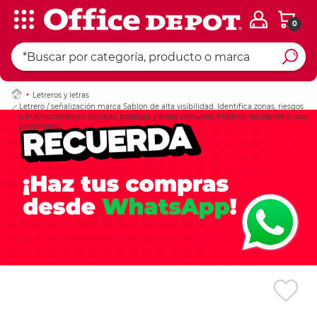
0
Ingresar Codigo Pos
Letreros y letras
Letrero / señalización marca Sablon de alta visibilidad. Identifica zonas, riesgos
o instrucciones en oficinas, bodegas y áreas comunes. Material resistente al uso
prolongado.