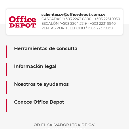
sclientessv@officedepot.com.sv
CASCADAS *+503 2243 0800 - +503 2231 9930
ESCALÓN *+503 2264 5219 - +503 2231 9940
VENTAS POR TELÉFONO *+503 2231 9939
Herramientas de consulta
Información legal
Nosotros te ayudamos
Conoce Office Depot
OD EL SALVADOR LTDA DE C.V.