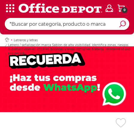
0
Ingresar Codigo Pos
Letreros y letras
Letrero / señalización marca Sablon de alta visibilidad. Identifica zonas, riesgos
o instrucciones en oficinas, bodegas y áreas comunes. Material resistente al uso
prolongado.