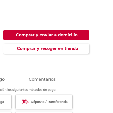
ás
ás
ás
ás
Comprar y enviar a domicilio
Comprar y recoger en tienda
go
Comentarios
ción los siguientes métodos de pago:
ega
Déposito / Transferencia