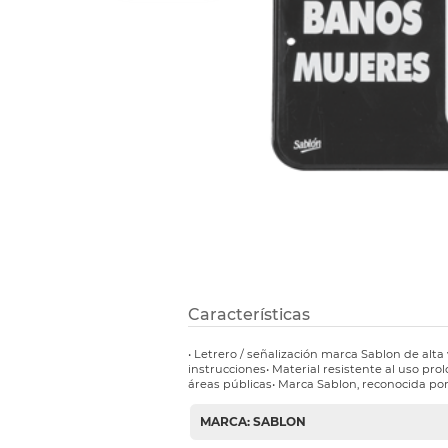
Refuerzos 
Características
• Letrero / señalización marca Sablon de alta v
instrucciones• Material resistente al uso pro
áreas públicas• Marca Sablon, reconocida por
MARCA: SABLON