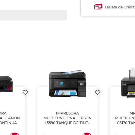
Tarjeta de Crédi
ORA
IMPRESORA
IM
NAL CANON
MULTIFUNCIONAL EPSON
MULTIFUN
CONTINUA
L5590 TANQUE DE TINTA
G3170 TA
(IMPRIME, COPIA Y
(IMPRI
ESCANEA)
ES