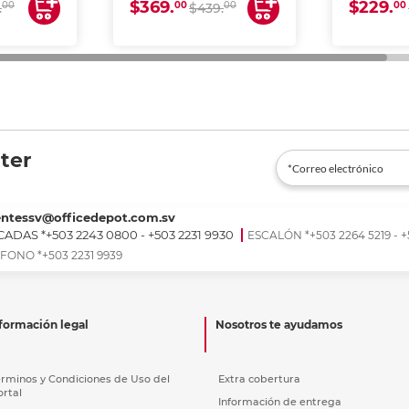
$369.
$229.
00
00
00
00
.
$439.
ter
entessv@officedepot.com.sv
ADAS *+503 2243 0800 - +503 2231 9930
ESCALÓN *+503 2264 5219 - +
FONO *+503 2231 9939
formación legal
Nosotros te ayudamos
érminos y Condiciones de Uso del
Extra cobertura
ortal
Información de entrega