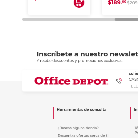
$189.
00
$209
Inscríbete a nuestro newslet
Y recibe descuentos y promociones exclusivas.
scli
CASC
TELÉ
Herramientas de consulta
In
¿Buscas alguna tienda?
T
P
Encuentra ofertas cerca de ti