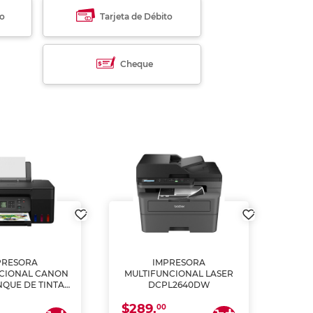
to
Tarjeta de Débito
Cheque
PRESORA
IMPRESORA
MULT
CIONAL CANON
MULTIFUNCIONAL LASER
NQUE DE TINTA
DCPL2640DW
ME, COPIA Y
$289.
CANEA)
00