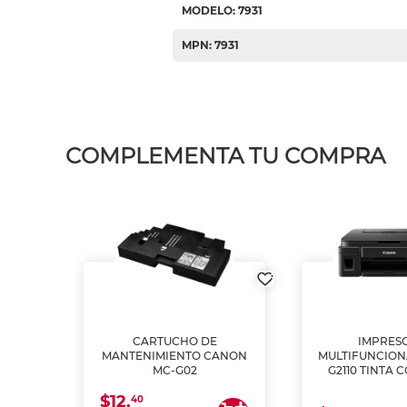
MODELO: 7931
MPN: 7931
COMPLEMENTA TU COMPRA
L1250
CARTUCHO DE
IMPRES
A
MANTENIMIENTO CANON
MULTIFUNCIO
MC-G02
G2110 TINTA 
$12.
40