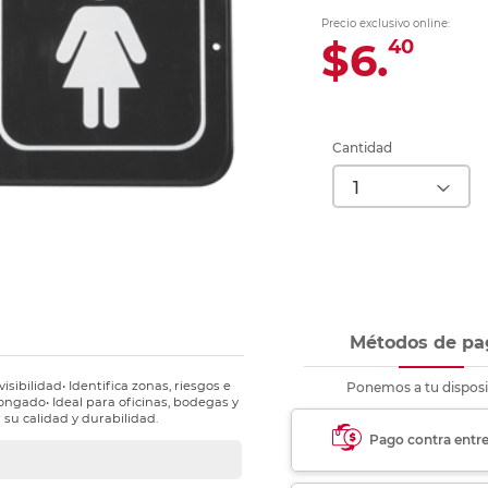
Ver más
Ver más
Ver más
Ver m
Ver m
Ver m
Ver m
para carpeta
Precio exclusivo online:
Ver más
$6.
40
Cantidad
Métodos de pa
isibilidad• Identifica zonas, riesgos e
Ponemos a tu disposi
longado• Ideal para oficinas, bodegas y
 su calidad y durabilidad.
Pago contra entr