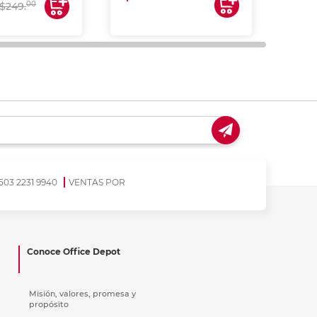
$17
00
$249.
503 2231 9940
VENTAS POR
Conoce Office Depot
Misión, valores, promesa y
propósito