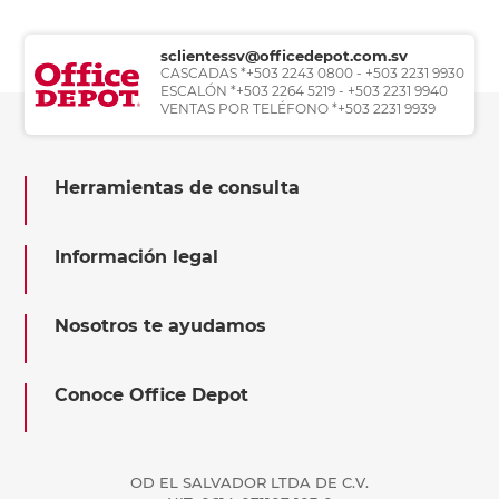
sclientessv@officedepot.com.sv
CASCADAS *+503 2243 0800 - +503 2231 9930
ESCALÓN *+503 2264 5219 - +503 2231 9940
VENTAS POR TELÉFONO *+503 2231 9939
Herramientas de consulta
Información legal
Nosotros te ayudamos
Conoce Office Depot
OD EL SALVADOR LTDA DE C.V.