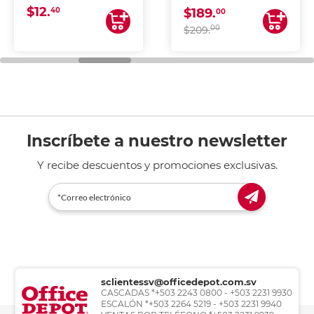
$12.
40
$189.
00
00
$209.
Inscríbete a nuestro newsletter
Y recibe descuentos y promociones exclusivas.
sclientessv@officedepot.com.sv
CASCADAS *+503 2243 0800 - +503 2231 9930
ESCALÓN *+503 2264 5219 - +503 2231 9940