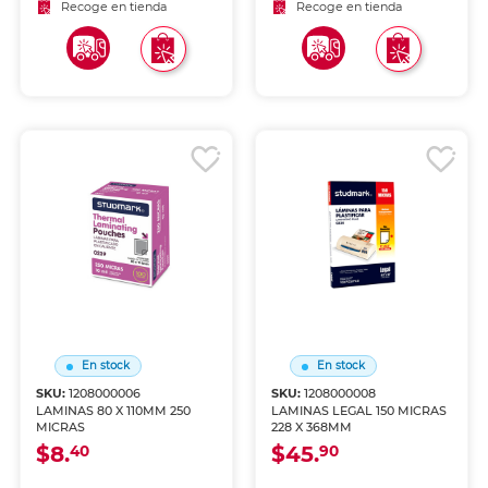
Recoge en tienda
Recoge en tienda
En stock
En stock
SKU:
1208000006
SKU:
1208000008
LAMINAS 80 X 110MM 250
LAMINAS LEGAL 150 MICRAS
MICRAS
228 X 368MM
$8.
$45.
40
90