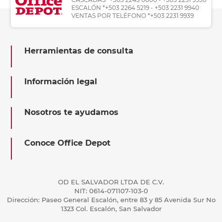
ESCALÓN *+503 2264 5219 - +503 2231 9940
VENTAS POR TELÉFONO *+503 2231 9939
Herramientas de consulta
Información legal
Nosotros te ayudamos
Conoce Office Depot
OD EL SALVADOR LTDA DE C.V.
NIT: 0614-071107-103-0
Dirección: Paseo General Escalón, entre 83 y 85 Avenida Sur No
1323 Col. Escalón, San Salvador