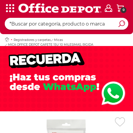
0
Ingresar Codigo Pos
Registradores y carpetas
Micas
MICA OFFICE DEPOT GAFETE 15U 10 MILESIMAS, RIGIDA