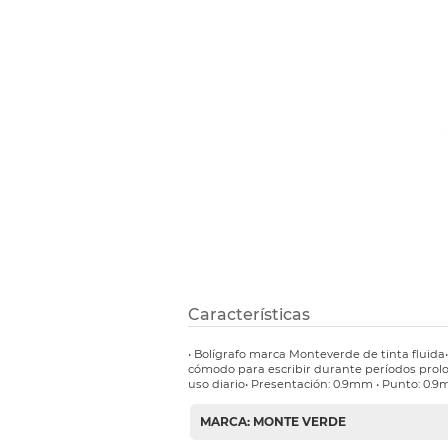
Refuerzos 
Características
• Bolígrafo marca Monteverde de tinta fluida
cómodo para escribir durante períodos prolon
uso diario• Presentación: 0.9mm • Punto: 0.9m
MARCA: MONTE VERDE