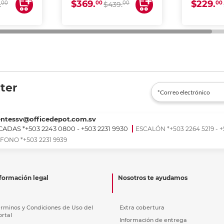
$369.
$229.
00
00
00
00
.
$439.
ter
entessv@officedepot.com.sv
ADAS *+503 2243 0800 - +503 2231 9930
ESCALÓN *+503 2264 5219 - +
FONO *+503 2231 9939
formación legal
Nosotros te ayudamos
érminos y Condiciones de Uso del
Extra cobertura
ortal
Información de entrega