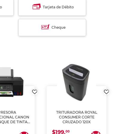
to
Tarjeta de Débito
Cheque
PRESORA
TRITURADORA ROYAL
CIONAL CANON
CONSUMER CORTE
MUL
NQUE DE TINTA
CRUZADO 120X
ME, COPIA Y
$199.
$28
CANEA)
00