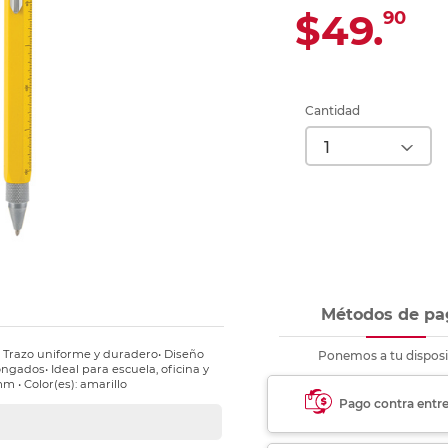
Ver más
Ver más
Ver más
Ver m
Ver m
Ver m
Ver m
para carpeta
$49.
90
Ver más
Cantidad
Métodos de pa
• Trazo uniforme y duradero• Diseño
Ponemos a tu disposi
gados• Ideal para escuela, oficina y
m • Color(es): amarillo
Pago contra entr