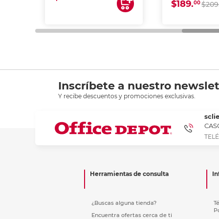
$189.
00
$209
Inscríbete a nuestro newslet
Y recibe descuentos y promociones exclusivas.
scli
CASC
TELÉ
Herramientas de consulta
In
¿Buscas alguna tienda?
T
P
Encuentra ofertas cerca de ti