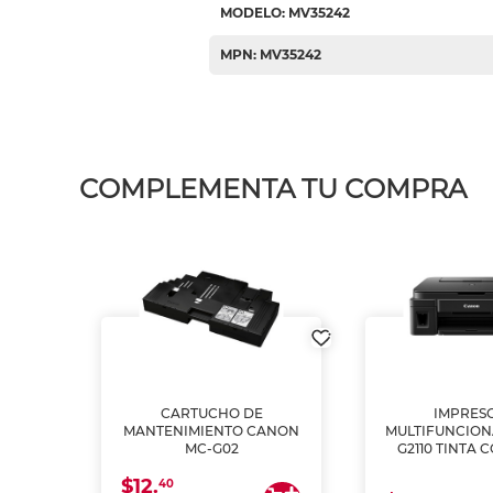
MODELO: MV35242
MPN: MV35242
COMPLEMENTA TU COMPRA
L1250
CARTUCHO DE
IMPRES
A
MANTENIMIENTO CANON
MULTIFUNCIO
MC-G02
G2110 TINTA 
$12.
40