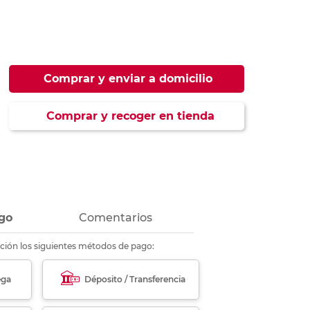
ás
ás
ás
ás
Comprar y enviar a domicilio
Comprar y recoger en tienda
go
Comentarios
ción los siguientes métodos de pago:
ega
Déposito / Transferencia