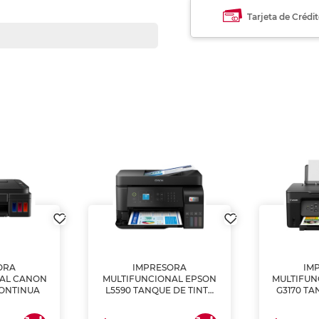
Tarjeta de Crédi
ORA
IMPRESORA
IM
NAL CANON
MULTIFUNCIONAL EPSON
MULTIFUN
CONTINUA
L5590 TANQUE DE TINTA
G3170 TA
(IMPRIME, COPIA Y
(IMPRI
ESCANEA)
ES