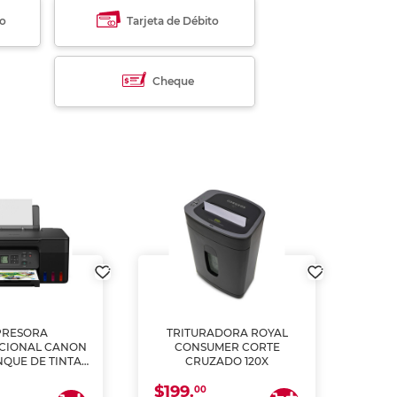
to
Tarjeta de Débito
Cheque
PRESORA
TRITURADORA ROYAL
CIONAL CANON
CONSUMER CORTE
MUL
NQUE DE TINTA
CRUZADO 120X
ME, COPIA Y
$199.
$28
CANEA)
00