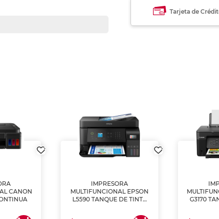
Tarjeta de Crédi
ORA
IMPRESORA
IM
NAL CANON
MULTIFUNCIONAL EPSON
MULTIFUN
CONTINUA
L5590 TANQUE DE TINTA
G3170 TA
(IMPRIME, COPIA Y
(IMPRI
ESCANEA)
ES