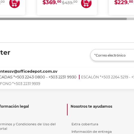
$369.
$229.
00
00
00
00
.
$439.
ter
entessv@officedepot.com.sv
ADAS *+503 2243 0800 - +503 2231 9930
ESCALÓN *+503 2264 5219 - +
FONO *+503 2231 9939
formación legal
Nosotros te ayudamos
érminos y Condiciones de Uso del
Extra cobertura
ortal
Información de entrega