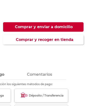
ás
ás
ás
ás
Comprar y enviar a domicilio
Comprar y recoger en tienda
go
Comentarios
ción los siguientes métodos de pago:
ega
Déposito / Transferencia