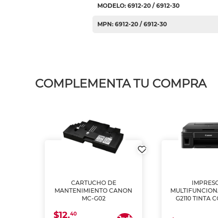
MODELO: 6912-20 / 6912-30
MPN: 6912-20 / 6912-30
COMPLEMENTA TU COMPRA
L1250
CARTUCHO DE
IMPRES
A
MANTENIMIENTO CANON
MULTIFUNCIO
MC-G02
G2110 TINTA 
$12.
40