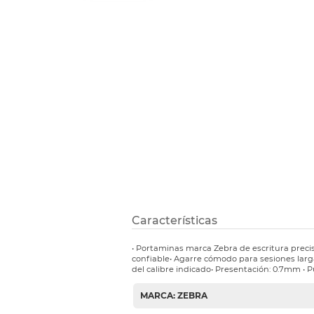
Refuerzos 
Características
• Portaminas marca Zebra de escritura prec
confiable• Agarre cómodo para sesiones lar
del calibre indicado• Presentación: 0.7mm •
MARCA: ZEBRA