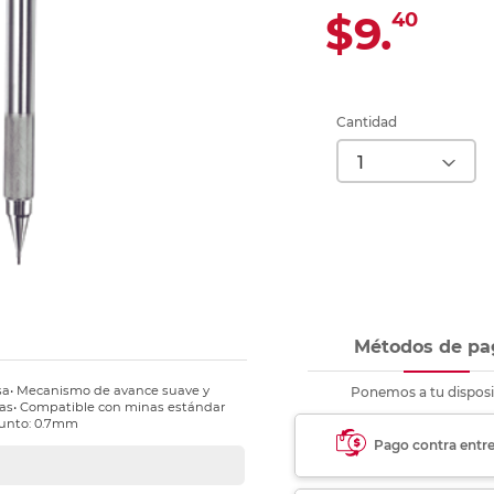
Ver más
Ver más
Ver más
Ver m
Ver m
Ver m
Ver m
para carpeta
$9.
40
Ver más
Cantidad
Métodos de pa
isa• Mecanismo de avance suave y
Ponemos a tu disposi
gas• Compatible con minas estándar
 Punto: 0.7mm
Pago contra entr