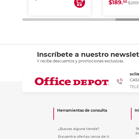
$189.
00
$209
Inscríbete a nuestro newslet
Y recibe descuentos y promociones exclusivas.
scli
CASC
TELÉ
Herramientas de consulta
In
¿Buscas alguna tienda?
T
P
Encuentra ofertas cerca de ti