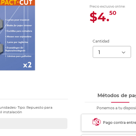
Ver más
Ver más
Ver más
Ver m
Ver m
Ver m
Ver m
para carpeta
Precio exclusivo online:
Ver más
$4.
50
Cantidad
Métodos de pa
 unidades• Tipo: Repuesto para
Ponemos a tu disposi
il instalación
Pago contra entr