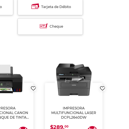
to
Tarjeta de Débito
Cheque
PRESORA
IMPRESORA
MULT
CIONAL CANON
MULTIFUNCIONAL LASER
NQUE DE TINTA
DCPL2640DW
ME, COPIA Y
$289.
CANEA)
00