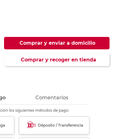
ás
ás
ás
ás
Comprar y enviar a domicilio
Comprar y recoger en tienda
go
Comentarios
ción los siguientes métodos de pago:
ega
Déposito / Transferencia