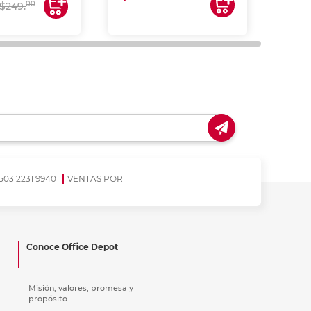
$17
00
$249.
503 2231 9940
VENTAS POR
Conoce Office Depot
Misión, valores, promesa y
propósito