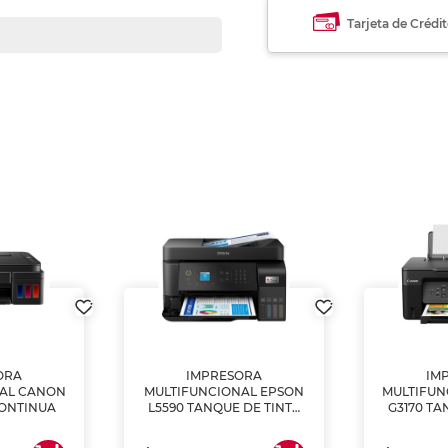
Tarjeta de Crédi
ORA
IMPRESORA
IM
NAL CANON
MULTIFUNCIONAL EPSON
MULTIFUN
CONTINUA
L5590 TANQUE DE TINTA
G3170 TA
(IMPRIME, COPIA Y
(IMPRI
ESCANEA)
ES