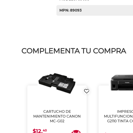
MPN: 89093
COMPLEMENTA TU COMPRA
L1250
CARTUCHO DE
IMPRES
A
MANTENIMIENTO CANON
MULTIFUNCIO
MC-G02
G2110 TINTA 
$12.
40