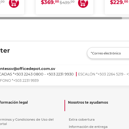
$369.
$229.
00
00
00
00
.
$439.
ter
entessv@officedepot.com.sv
ADAS *+503 2243 0800 - +503 2231 9930
ESCALÓN *+503 2264 5219 - +
FONO *+503 2231 9939
formación legal
Nosotros te ayudamos
érminos y Condiciones de Uso del
Extra cobertura
ortal
Información de entrega