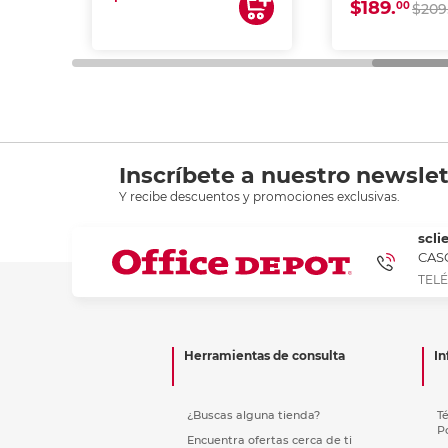
$189.
00
$209
Inscríbete a nuestro newslet
Y recibe descuentos y promociones exclusivas.
scli
CASC
TELÉ
Herramientas de consulta
In
¿Buscas alguna tienda?
T
P
Encuentra ofertas cerca de ti