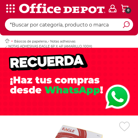
0
Ingresar Codigo Pos
Básicos de papeleria
Notas adhesivas
NOTAS ADHESIVAS EAGLE 6P X 4P (AMARILLO, 100H)