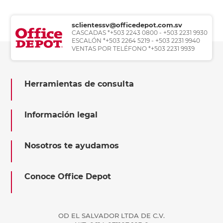
sclientessv@officedepot.com.sv
CASCADAS *+503 2243 0800 - +503 2231 9930
ESCALÓN *+503 2264 5219 - +503 2231 9940
VENTAS POR TELÉFONO *+503 2231 9939
Herramientas de consulta
Información legal
Nosotros te ayudamos
Conoce Office Depot
OD EL SALVADOR LTDA DE C.V.