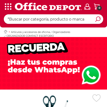
0
Ingresar Codigo Pos
Artículos y accesorios de oficina
Organizadores
ORGANIZADOR COMPACT ESCRITORIO