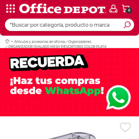
0
Ingresar Codigo Pos
Artículos y accesorios de oficina
Organizadores
ORGANIZADOR OVALADO MESH P/ESCRITORIO COLOR PLATA