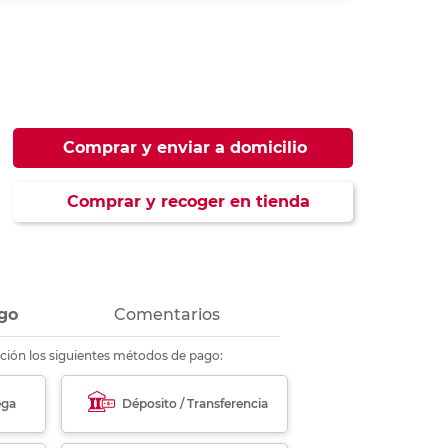
ás
ás
ás
ás
Comprar y enviar a domicilio
Comprar y recoger en tienda
go
Comentarios
ción los siguientes métodos de pago:
ega
Déposito / Transferencia