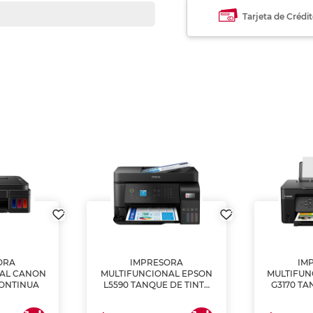
Tarjeta de Crédi
ORA
IMPRESORA
IM
NAL CANON
MULTIFUNCIONAL EPSON
MULTIFUN
CONTINUA
L5590 TANQUE DE TINTA
G3170 TA
(IMPRIME, COPIA Y
(IMPRI
ESCANEA)
ES