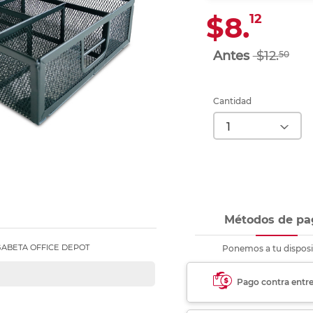
Ver más
Ver más
Ver más
Ver m
Ver m
Ver m
Ver m
para carpeta
$8.
12
Ver más
$12.
50
Cantidad
Métodos de pa
ABETA OFFICE DEPOT
Ponemos a tu disposi
Pago contra entr