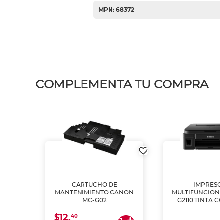
MPN: 68372
COMPLEMENTA TU COMPRA
L1250
CARTUCHO DE
IMPRES
A
MANTENIMIENTO CANON
MULTIFUNCIO
MC-G02
G2110 TINTA 
$12.
40