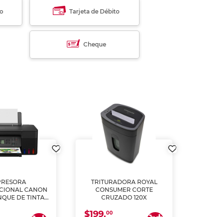
to
Tarjeta de Débito
Cheque
PRESORA
TRITURADORA ROYAL
CIONAL CANON
CONSUMER CORTE
MUL
NQUE DE TINTA
CRUZADO 120X
ME, COPIA Y
$199.
$28
CANEA)
00