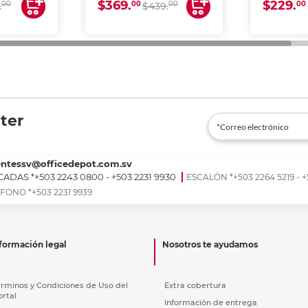
$369.
$229.
00
00
00
00
.
$439.
ter
entessv@officedepot.com.sv
ADAS *+503 2243 0800 - +503 2231 9930
ESCALÓN *+503 2264 5219 - +
FONO *+503 2231 9939
formación legal
Nosotros te ayudamos
érminos y Condiciones de Uso del
Extra cobertura
ortal
Información de entrega