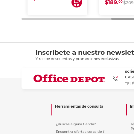
$189.
00
$209
Inscríbete a nuestro newslet
Y recibe descuentos y promociones exclusivas.
scli
CASC
TELÉ
Herramientas de consulta
In
¿Buscas alguna tienda?
T
P
Encuentra ofertas cerca de ti