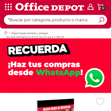
0
Ingresar Codigo Pos
Papel especializado y pliegos
BLOCK ROTAFOLIO ECOLOGICO 64.3 X 78 CM