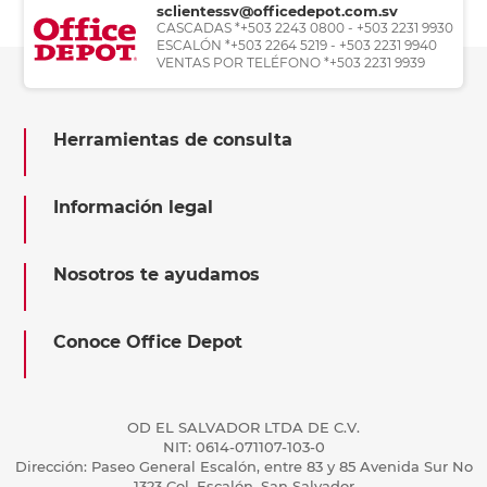
sclientessv@officedepot.com.sv
CASCADAS *+503 2243 0800 - +503 2231 9930
ESCALÓN *+503 2264 5219 - +503 2231 9940
VENTAS POR TELÉFONO *+503 2231 9939
Herramientas de consulta
Información legal
Nosotros te ayudamos
Conoce Office Depot
OD EL SALVADOR LTDA DE C.V.
NIT: 0614-071107-103-0
Dirección: Paseo General Escalón, entre 83 y 85 Avenida Sur No
1323 Col. Escalón, San Salvador